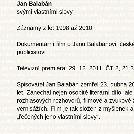
Jan Balabán
svými vlastními slovy
Záznamy z let 1998 až 2010
Dokumentární film o Janu Balabánovi, českém
publicistovi
Televizní premiéra: 29. 12. 2011, ČT 2, 21.3
Spisovatel Jan Balabán zemřel 23. dubna 20
let. Zanechal nejen osobité literární dílo, al
rozhlasových rozhovorů, filmové a zvukové
vernisážích. Film je tak složen z myšlenek
„řečených jeho vlastními slovy“.