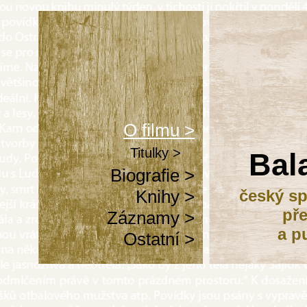
O filmu >
Titulky >
Bal
Biografie >
Knihy >
český sp
pře
Záznamy >
a p
Ostatní >