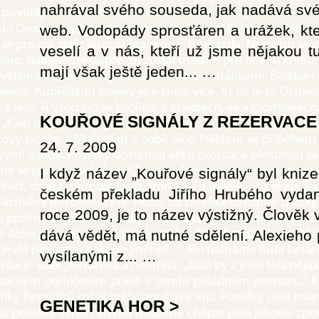
nahrával svého souseda, jak nadává své
web. Vodopády sprosťáren a urážek, kte
veselí a v nás, kteří už jsme nějakou t
mají však ještě jeden...
…
KOUŘOVÉ SIGNÁLY Z REZERVACE
24. 7. 2009
I když název „Kouřové signály“ byl kni
českém překladu Jiřího Hrubého vyda
roce 2009, je to název výstižný. Člověk 
dává vědět, má nutné sdělení. Alexieho 
vysílanými z...
…
GENETIKA HOR
>