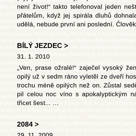
není život!“ takto telefonoval jeden n
přátelům, když jej spirála dluhů dohnala
udělá, nebude první ani poslední. Člověk, 
BÍLÝ JEZDEC
>
31. 1. 2010
„Ven, prase ožralé!“ zaječel vysoký že
opilý už v sedm ráno vyletěl ze dveří 
trochu méně opilých než on. Zůstal se
pil celou noc víno s apokalyptickým ná
třicet šest...
…
2084
>
29. 11. 2009