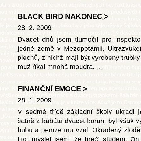
BLACK BIRD NAKONEC
>
28. 2. 2009
Dvacet dnů jsem tlumočil pro inspekto
jedné země v Mezopotámii. Ultrazvukem
plechů, z nichž mají být vyrobeny trubky
muž říkal mnohá moudra.
…
FINANČNÍ EMOCE
>
28. 1. 2009
V sedmé třídě základní školy ukradl
šatně z kabátu dvacet korun, byl však 
hubu a peníze mu vzal. Okradený zloděj
líto, myslel jsem, že brečí studem. On