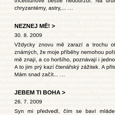
třicetitunové bestie nedobrzdí. Na dru
chryzantémy, astry,...
…
NEZNEJ MĚ!
>
30. 8. 2009
Vždycky znovu mě zarazí a trochu ot
známých, že moje příběhy nemohou pořád
mě znají, a co horšího, poznávají i jedn
A to jim prý kazí čtenářský zážitek. A př
Mám snad začít...
…
JEBEM TI BOHA
>
26. 7. 2009
Syn mi předvedl, čím se baví mláde