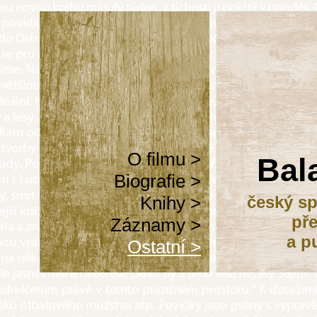
O filmu >
Bal
Biografie >
Knihy >
český sp
pře
Záznamy >
a p
Ostatní >