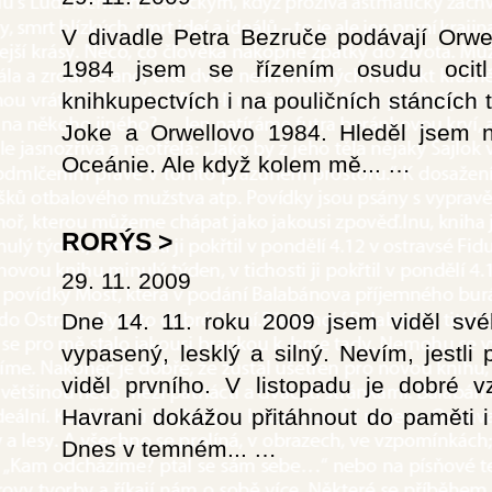
V divadle Petra Bezruče podávají Orwe
1984 jsem se řízením osudu ocitl
knihkupectvích i na pouličních stáncích 
Joke a Orwellovo 1984. Hleděl jsem n
Oceánie. Ale když kolem mě...
…
RORÝS
>
29. 11. 2009
Dne 14. 11. roku 2009 jsem viděl své
vypasený, lesklý a silný. Nevím, jestli 
viděl prvního. V listopadu je dobré 
Havrani dokážou přitáhnout do paměti i 
Dnes v temném...
…