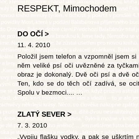
RESPEKT, Mimochodem
DO OČÍ
>
11. 4. 2010
Položil jsem telefon a vzpomněl jsem si
něm veliké psí oči uvězněné za tyčkami
obraz je dokonalý. Dvě oči psí a dvě o
Ten, kdo se do těch očí zadívá, se oci
Spolu v bezmoci....
…
ZLATÝ SEVER
>
7. 3. 2010
„Vypiju flašku vodky, a pak se uškrtím 