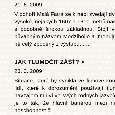
21. 6. 2009
V pohoří Malá Fatra se k nebi zvedají dv
vysoké, nějakých 1607 a 1610 metrů nad
s podobně širokou základnou. Stojí 
půvabným názvem Medziholie a jmenují
ně celý zpocený z výstupu...
…
JAK TLUMOČIT ZÁŠŤ?
>
23. 3. 2009
Situace, která by vynikla ve filmové ko
lidí, které k dorozumění používají t
navzájem mluví ve svých rodných jazycích
je to tak, že hlavní bariérou mezi n
neschopnost či...
…