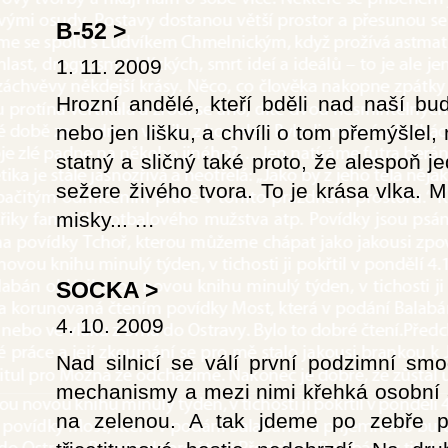
B-52
>
1. 11. 2009
Hrozní andělé, kteří bděli nad naší bu
nebo jen lišku, a chvíli o tom přemýšlel,
statný a sličný také proto, že alespoň je
sežere živého tvora. To je krása vlka. 
misky...
…
SOCKA
>
4. 10. 2009
Nad silnicí se válí první podzimní smo
mechanismy a mezi nimi křehká osobní au
na zelenou. A tak jdeme po zebře p