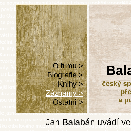
O filmu >
Bal
Biografie >
Knihy >
český sp
pře
Záznamy >
a p
Ostatní >
Jan Balabán uvádí ve